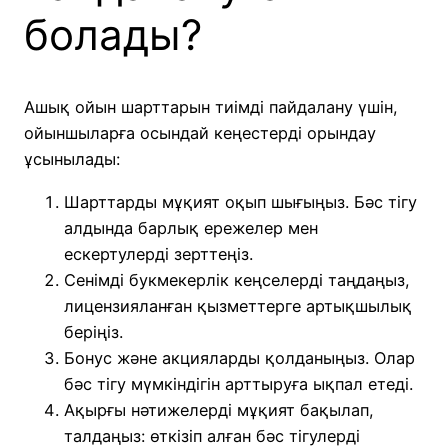
болады?
Ашық ойын шарттарын тиімді пайдалану үшін,
ойыншыларға осындай кеңестерді орындау
ұсынылады:
Шарттарды мұқият оқып шығыңыз. Бәс тігу
алдында барлық ережелер мен
ескертулерді зерттеңіз.
Сенімді букмекерлік кеңселерді таңдаңыз,
лицензияланған қызметтерге артықшылық
беріңіз.
Бонус және акцияларды қолданыңыз. Олар
бәс тігу мүмкіндігін арттыруға ықпал етеді.
Ақырғы нәтижелерді мұқият бақылап,
талдаңыз: өткізіп алған бәс тігулерді