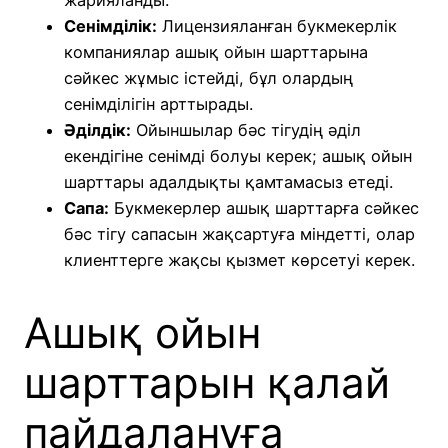
Сенімділік:
Лицензияланған букмекерлік
компаниялар ашық ойын шарттарына
сәйкес жұмыс істейді, бұл олардың
сенімділігін арттырады.
Әділдік:
Ойыншылар бәс тігудің әділ
екендігіне сенімді болуы керек; ашық ойын
шарттары адалдықты қамтамасыз етеді.
Сапа:
Букмекерлер ашық шарттарға сәйкес
бәс тігу сапасын жақсартуға міндетті, олар
клиенттерге жақсы қызмет көрсетуі керек.
Ашық ойын
шарттарын қалай
пайдалануға