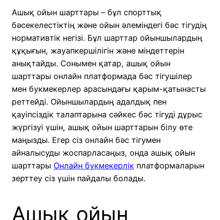
Ашық ойын шарттары – бұл спорттық
бәсекелестіктің және ойын әлеміндегі бәс тігудің
нормативтік негізі. Бұл шарттар ойыншылардың
құқығын, жауапкершілігін және міндеттерін
анықтайды. Сонымен қатар, ашық ойын
шарттары онлайн платформада бәс тігушілер
мен букмекерлер арасындағы қарым-қатынасты
реттейді. Ойыншылардың адалдық пен
қауіпсіздік талаптарына сәйкес бәс тігуді дұрыс
жүргізуі үшін, ашық ойын шарттарын білу өте
маңызды. Егер сіз онлайн бәс тігумен
айналысуды жоспарласаңыз, онда ашық ойын
шарттары
Онлайн букмекерлік
платформаларын
зерттеу сіз үшін пайдалы болады.
Ашық ойын