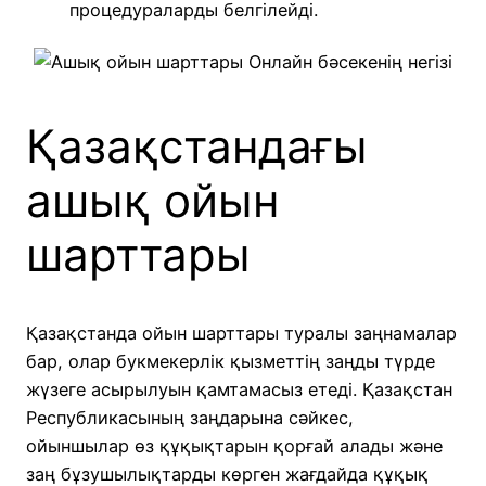
процедураларды белгілейді.
Қазақстандағы
ашық ойын
шарттары
Қазақстанда ойын шарттары туралы заңнамалар
бар, олар букмекерлік қызметтің заңды түрде
жүзеге асырылуын қамтамасыз етеді. Қазақстан
Республикасының заңдарына сәйкес,
ойыншылар өз құқықтарын қорғай алады және
заң бұзушылықтарды көрген жағдайда құқық